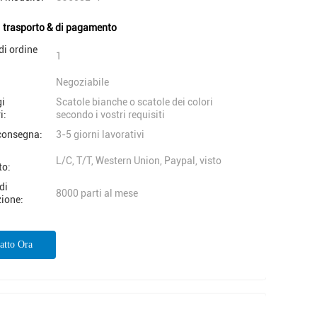
i trasporto & di pagamento
di ordine
1
Negoziabile
gi
Scatole bianche o scatole dei colori
i:
secondo i vostri requisiti
consegna:
3-5 giorni lavorativi
i
L/C, T/T, Western Union, Paypal, visto
to:
di
8000 parti al mese
ione:
atto Ora