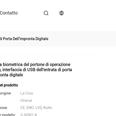
Contatto
i Porta Dell'impronta Digitale
a biometrica del portone di operazione
, interfaccia di USB dell'entrata di porta
ronta digitale
del prodotto
origine:
La Cina
liliwise
ione:
CE, EMC, LVD, RoHs
i modello:
SJ6082-4