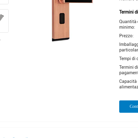
Termini d
Quantità 
minimo:
Prezzo:
Imballag
particolar
Tempi di 
Termini d
pagamen
Capacità 
alimentaz
Cont