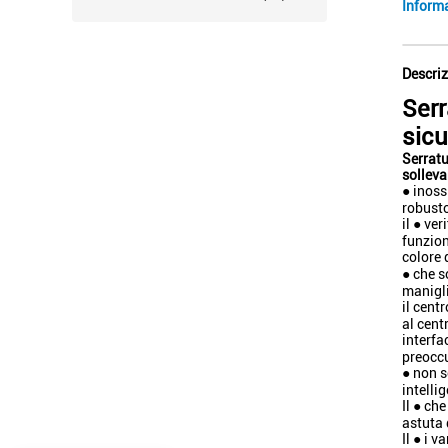
Inform
Descriz
Serr
sicu
Serratu
solleva
● inoss
robust
il ● ve
funzion
colore 
● che s
manigli
il cent
al cent
interfa
preoccu
● non s
intelli
Il ● ch
astuta 
Il ● i 