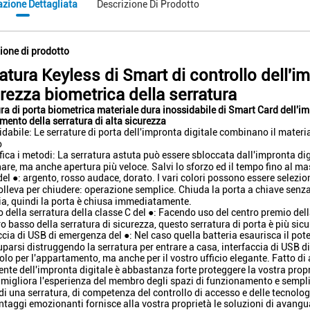
azione Dettagliata
Descrizione Di Prodotto
ione di prodotto
atura Keyless di Smart di controllo dell'im
rezza biometrica della serratura
ra di porta biometrica materiale dura inossidabile di Smart Card dell'im
mento della serratura di alta sicurezza
idabile: Le serrature di porta dell'impronta digitale combinano il material
o
rifica i metodi: La serratura astuta può essere sbloccata dall'impronta di
are, ma anche apertura più veloce. Salvi lo sforzo ed il tempo fino al m
del ●: argento, rosso audace, dorato. I vari colori possono essere selezion
olleva per chiudere: operazione semplice. Chiuda la porta a chiave senza
a, quindi la porta è chiusa immediatamente.
ro della serratura della classe C del ●: Facendo uso del centro premio del
ro basso della serratura di sicurezza, questo serratura di porta è più sicu
ccia di USB di emergenza del ●: Nel caso quella batteria esaurisca il pote
parsi distruggendo la serratura per entrare a casa, interfaccia di USB d
olo per l'appartamento, ma anche per il vostro ufficio elegante. Fatto di 
gente dell'impronta digitale è abbastanza forte proteggere la vostra propri
e migliora l'esperienza del membro degli spazi di funzionamento e semplifi
di una serratura, di competenza del controllo di accesso e delle tecnolog
vantaggi emozionanti fornisce alla vostra proprietà le soluzioni di avangu