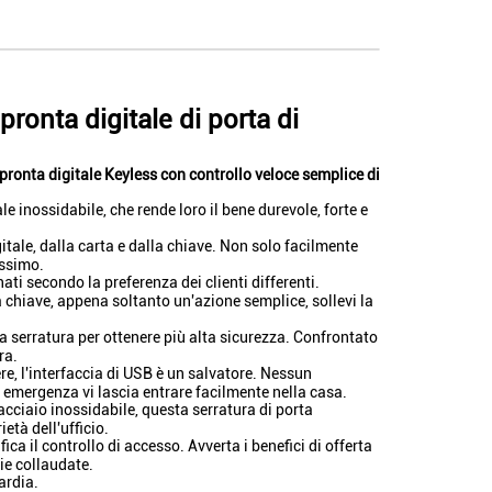
pronta digitale di porta di
pronta digitale Keyless con controllo veloce semplice di
e inossidabile, che rende loro il bene durevole, forte e
gitale, dalla carta e dalla chiave. Non solo facilmente
assimo.
ati secondo la preferenza dei clienti differenti.
 chiave, appena soltanto un'azione semplice, sollevi la
la serratura per ottenere più alta sicurezza. Confrontato
ra.
re, l'interfaccia di USB è un salvatore. Nessun
i emergenza vi lascia entrare facilmente nella casa.
acciaio inossidabile, questa serratura di porta
età dell'ufficio.
ca il controllo di accesso. Avverta i benefici di offerta
ie collaudate.
ardia.