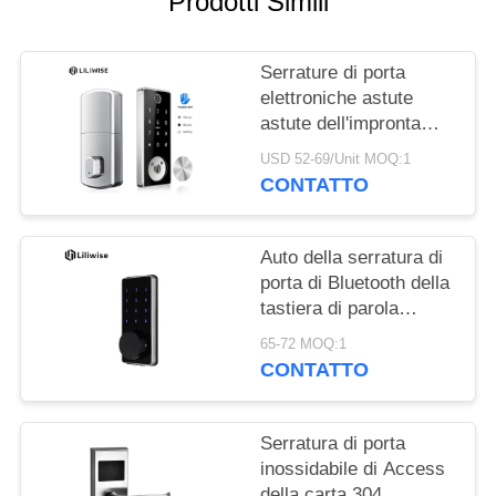
Prodotti Simili
NORME
SULLA
Serrature di porta
PRIVACY
elettroniche astute
astute dell'impronta
digitale di Digital
USD 52-69/Unit MOQ:1
Bluetooth Access della
CONTATTO
serratura di porta della
carta chiave
Auto della serratura di
porta di Bluetooth della
tastiera di parola
d'ordine che chiude la
65-72 MOQ:1
durata a chiave di 5000
CONTATTO
volte
Serratura di porta
inossidabile di Access
della carta 304,