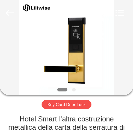
Light
Source
Electronics
Technology
Limited.
All
Rights
Reserved.
CASA
PRODOTTI
CIRCA
NOI
GIRO
DELLA
Key Card Door Lock
FABBRICA
Hotel Smart l'altra costruzione
metallica della carta della serratura di