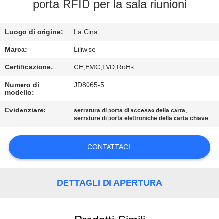
CONTROLLO
porta RFID per la sala riunioni
DI
Luogo di origine:
La Cina
QUALITÀ
Marca:
Liliwise
CONTATTICI
Certificazione:
CE,EMC,LVD,RoHs
Numero di
JD8065-5
modello:
NOTIZIE
Evidenziare:
,
serratura di porta di accesso della carta
serrature di porta elettroniche della carta chiave
NEWS
CONTATTACI!
MAPPA
DEL
DETTAGLI DI APERTURA
SITO