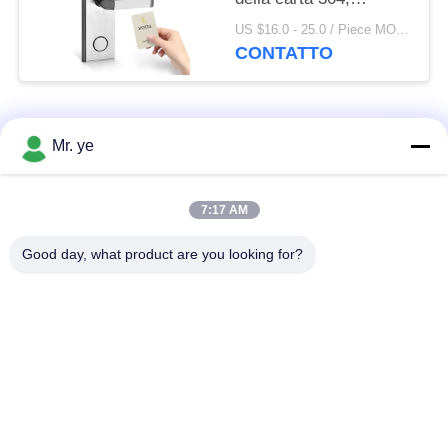
serratura di porta
US $16.0 - 25.0 / Piece MOQ:1
Keyless dell'hotel della
CONTATTO
carta di RFID
Categorie popolari
Tutti
Mr. ye
Impronte digitali
7:17 AM
Serrature elettroniche
serratura
Good day, what product are you looking for?
Serratura di porta di
Serratura della porta
riconoscimento di
della fotocamera
fronte
serratura di porta
Serratura di porta di
automatica
Bluetooth