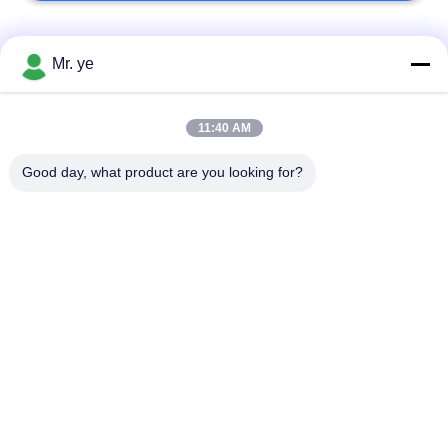
Categorie popolari
Tutti
Mr. ye
Impronte digitali
11:40 AM
Serrature elettroniche
serratura
Good day, what product are you looking for?
Serratura di porta di
Serratura della porta
riconoscimento di
della fotocamera
fronte
serratura di porta
Serratura di porta di
automatica
Bluetooth
Codice Serratura
Key Card Door Lock