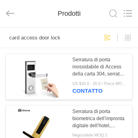
Light
Source
Electronics
Prodotti
Technology
Limited.
All
Rights
Reserved.
CASA
card access door lock
PRODOTTI
Serratura di porta
inossidabile di Access
CIRCA
della carta 304, serratura
NOI
di porta Keyless
US $16.0 - 25.0 / Piece MOQ:1
dell'hotel della carta di
CONTATTO
RFID
GIRO
DELLA
Serratura di porta
biometrica dell'impronta
FABBRICA
digitale dell'hotel,
portata lunga di durata di
Negoziabile MOQ:1