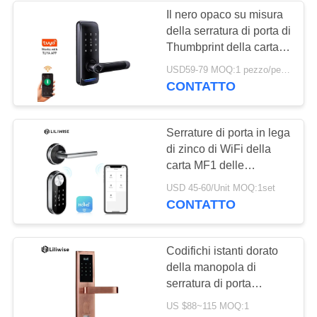
Il nero opaco su misura
della serratura di porta di
Thumbprint della carta di
Smart RFID
USD59-79 MOQ:1 pezzo/pezzo
CONTATTO
Serrature di porta in lega
di zinco di WiFi della
carta MF1 delle
serrature di porta
USD 45-60/Unit MOQ:1set
dell'hotel della norma
CONTATTO
europea
Codifichi istanti dorato
della manopola di
serratura di porta
dell'impronta digitale i
US $88~115 MOQ:1
meno di 0,5 secondi -