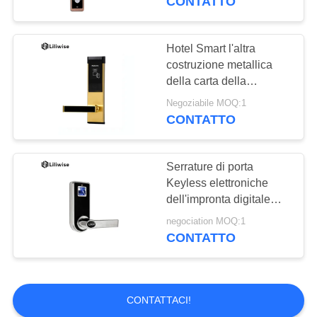
CONTATTO
dito
Hotel Smart l'altra
costruzione metallica
della carta della
serratura di porta RFID
Negoziabile MOQ:1
per la sala riunioni
CONTATTO
Serrature di porta
Keyless elettroniche
dell'impronta digitale
intelligente due modi
negociation MOQ:1
sbloccare
CONTATTO
CONTATTACI!