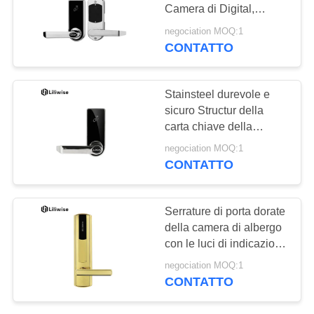
NORME
Camera di Digital,
SULLA
serratura di porta
negociation MOQ:1
residenziale di parola
PRIVACY
CONTATTO
d'ordine
Stainsteel durevole e
sicuro Structur della
carta chiave della
tastiera della serratura di
negociation MOQ:1
porta Keyless
CONTATTO
Serrature di porta dorate
della camera di albergo
con le luci di indicazione
del LED 285mm * 70mm
negociation MOQ:1
CONTATTO