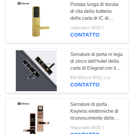
Portata lunga di durata
di vita della batteria
della carta di IC di
capacità 200 di Big Data
negociation MOQ:1
delle serrature di porta
CONTATTO
dell'hotel della carta di
RFID
Serrature di porta in lega
di zinco dell'hotel della
carta di Elegnat con il
FCC RoHs LVD del CE
$35-$50/unit MOQ:1 pz
astuto del sistema
CONTATTO
Serrature di porta
Keyless elettroniche di
riconoscimento delle
serrature di porta di
Negoziabile MOQ:1
Digital, del fronte e del