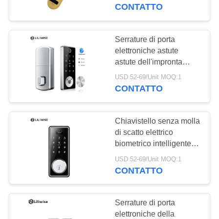
CONTROLLO
vita della batteria della
CONTATTO
serratura di porta di
DI
Access della carta
QUALITÀ
Serrature di porta
elettroniche astute
astute dell'impronta
CONTATTICI
digitale di Digital
USD 52-69/Unit MOQ:1
Bluetooth Access della
CONTATTO
NOTIZIE
serratura di porta della
carta chiave
Chiavistello senza molla
NEWS
di scatto elettrico
biometrico intelligente di
Digital WiFi della
MAPPA
USD 52-69/Unit MOQ:1
tastiera della serratura di
CONTATTO
DEL
porta della carta chiave
SITO
singolo
Serrature di porta
elettroniche della