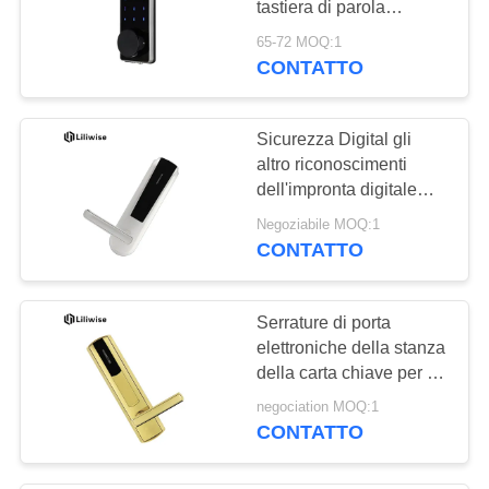
tastiera di parola
d'ordine che chiude la
65-72 MOQ:1
durata a chiave di 5000
CONTATTO
volte
Sicurezza Digital gli
altro riconoscimenti
dell'impronta digitale
della serratura di porta
Negoziabile MOQ:1
aspetto attraente di
CONTATTO
76mm * di 285
Serrature di porta
elettroniche della stanza
della carta chiave per il
sistema astuto della
negociation MOQ:1
serratura di porta
CONTATTO
dell'hotel