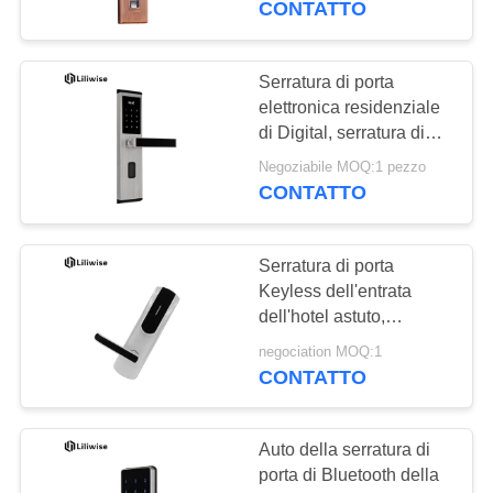
CONTATTO
sulla tecnologia
Serratura di porta
elettronica residenziale
di Digital, serratura di
entrata principale
Negoziabile MOQ:1 pezzo
Keyless di Multifuction
CONTATTO
Serratura di porta
Keyless dell'entrata
dell'hotel astuto,
serratura di entrata
negociation MOQ:1
principale elettronica
CONTATTO
dell'acciaio inossidabile
304
Auto della serratura di
porta di Bluetooth della