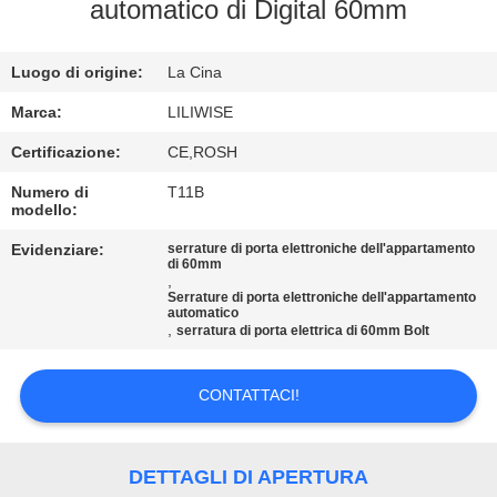
CONTROLLO
automatico di Digital 60mm
DI
Luogo di origine:
La Cina
QUALITÀ
Marca:
LILIWISE
CONTATTICI
Certificazione:
CE,ROSH
Numero di
T11B
modello:
NOTIZIE
Evidenziare:
serrature di porta elettroniche dell'appartamento
di 60mm
,
NEWS
Serrature di porta elettroniche dell'appartamento
automatico
,
serratura di porta elettrica di 60mm Bolt
MAPPA
DEL
CONTATTACI!
SITO
DETTAGLI DI APERTURA