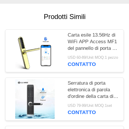
NORME
SULLA
Prodotti Simili
PRIVACY
Carta esile 13.56Hz di
WiFi APP Access MF1
del pannello di porta di
larghezza elettronica
USD 60-89/Unit MOQ:1 pezzo
delle serrature 38mm
CONTATTO
Serratura di porta
elettronica di parola
d'ordine della carta di
sicurezza MF1
USD 79-99/Unit MOQ:1set
impermeabile
CONTATTO