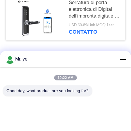
Serratura di porta
elettronica di Digital
dell'impronta digitale di
WiFi Bluetooth
USD 69-89/Unit MOQ:1set
intelligente per la
CONTATTO
residenza
Categorie popolari
Tutti
Mr. ye
Impronte digitali
10:22 AM
Serrature elettroniche
serratura
Good day, what product are you looking for?
Serratura di porta di
Serratura della porta
riconoscimento di
della fotocamera
fronte