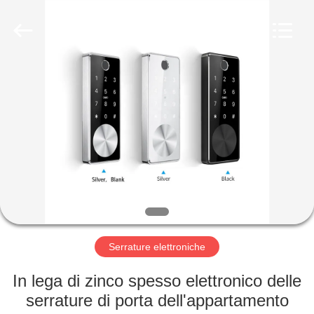
Light
Source
Electronics
Technology
Limited.
All
Rights
Reserved.
CASA
PRODOTTI
CIRCA
NOI
GIRO
DELLA
Serrature elettroniche
FABBRICA
In lega di zinco spesso elettronico delle
serrature di porta dell'appartamento