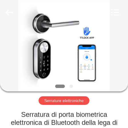
Light
Source
Electronics
Technology
Limited.
All
Rights
Reserved.
CASA
PRODOTTI
CIRCA
NOI
GIRO
DELLA
Serrature elettroniche
FABBRICA
Serratura di porta biometrica
elettronica di Bluetooth della lega di