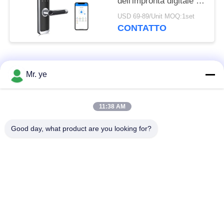
dell'impronta digitale di
WiFi Bluetooth
USD 69-89/Unit MOQ:1set
intelligente per la
CONTATTO
residenza
Categorie popolari
Tutti
Mr. ye
Impronte digitali
11:38 AM
Serrature elettroniche
serratura
Good day, what product are you looking for?
Serratura di porta di
Serratura della porta
riconoscimento di
della fotocamera
fronte
serratura di porta
Serratura di porta di
automatica
Bluetooth