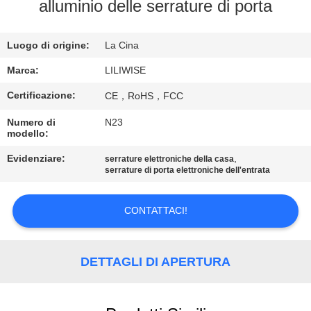
CONTROLLO
alluminio delle serrature di porta
DI
Luogo di origine:
La Cina
QUALITÀ
Marca:
LILIWISE
CONTATTICI
Certificazione:
CE，RoHS，FCC
Numero di
N23
NOTIZIE
modello:
Evidenziare:
,
serrature elettroniche della casa
serrature di porta elettroniche dell'entrata
NEWS
CONTATTACI!
MAPPA
DEL
DETTAGLI DI APERTURA
SITO