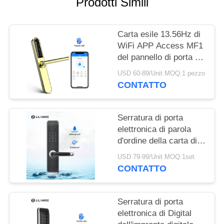
NORME
Prodotti Simili
SULLA
PRIVACY
Carta esile 13.56Hz di
WiFi APP Access MF1
del pannello di porta di
larghezza elettronica
USD 60-89/Unit MOQ:1 pezzo
delle serrature 38mm
CONTATTO
Serratura di porta
elettronica di parola
d'ordine della carta di
sicurezza MF1
USD 79-99/Unit MOQ:1set
impermeabile
CONTATTO
Serratura di porta
elettronica di Digital