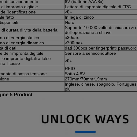
ne di funzionamento
6V (batterie AAA 8x)
 di impronta digitale
Lettore di impronta digitale di FPC
ell'identificazione
<0>
le fatto
In lega di zinco
disponibili
Nero
Supporto 10.000 volte di chiusura & d
 di durata di vita della batteria
dell'operazione a chiave
o di energia statico
<30ua>
o di energia dinamico
<200ma>
à di dati
dati 300pcs per fingerprint+passwor
 dell'impronta digitale
Sensore a semiconduttore
le impronte digitali a falso
<0>
no il tasso
RFID
imento di bassa tensione
Sotto 4.8V
ione
270mm*70mm*19mm
Inglese, cinese, spagnolo, Portugues
più
ine 5.Product