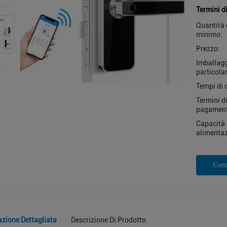
Termini d
Quantità 
minimo:
Prezzo:
Imballag
particolar
Tempi di 
Termini d
pagamen
Capacità 
alimentaz
Cont
azione Dettagliata
Descrizione Di Prodotto