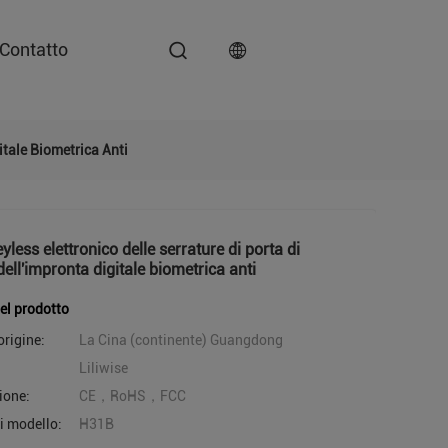
Contatto
itale Biometrica Anti
yless elettronico delle serrature di porta di
 dell'impronta digitale biometrica anti
del prodotto
origine:
La Cina (continente) Guangdong
Liliwise
ione:
CE，RoHS，FCC
i modello:
H31B