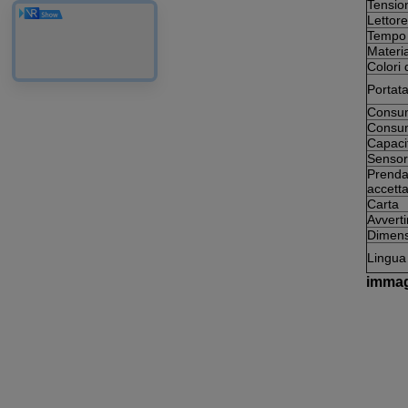
Tensio
Lettore
Tempo d
Materia
Colori 
Portata
Consum
Consum
Capacit
Sensore
Prenda 
accetta
Carta
Avvert
Dimens
Lingua
immag