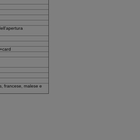
ell'apertura
d+card
s, francese, malese e