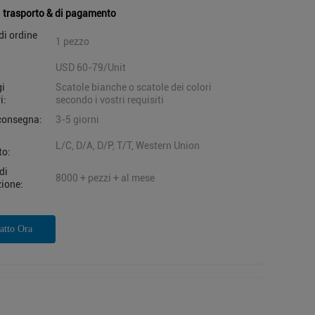
i trasporto & di pagamento
di ordine
1 pezzo
USD 60-79/Unit
gi
Scatole bianche o scatole dei colori
i:
secondo i vostri requisiti
consegna:
3-5 giorni
i
L/C, D/A, D/P, T/T, Western Union
to:
di
8000 + pezzi + al mese
ione:
atto Ora