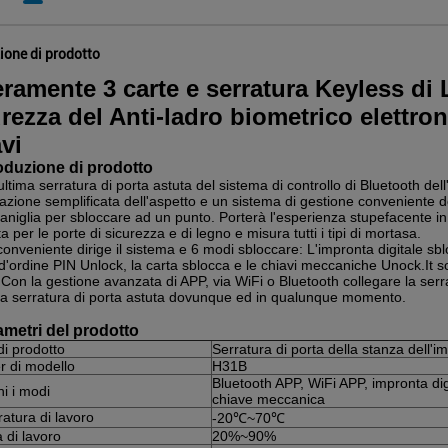
ione di prodotto
ramente 3 carte e serratura Keyless di 
rezza del Anti-ladro biometrico elettron
vi
oduzione di prodotto
'ultima serratura di porta astuta del sistema di controllo di Bluetooth de
azione semplificata dell'aspetto e un sistema di gestione conveniente d
aniglia per sbloccare ad un punto. Porterà l'esperienza stupefacente i
ata per le porte di sicurezza e di legno e misura tutti i tipi di mortasa.
onveniente dirige il sistema e 6 modi sbloccare: L'impronta digitale sb
d'ordine PIN Unlock, la carta sblocca e le chiavi meccaniche Unock.It so
 Con la gestione avanzata di APP, via WiFi o Bluetooth collegare la ser
ra serratura di porta astuta dovunque ed in qualunque momento.
metri del prodotto
i prodotto
Serratura di porta della stanza dell'im
 di modello
H31B
Bluetooth APP, WiFi APP, impronta dig
i i modi
chiave meccanica
atura di lavoro
-20℃~70℃
 di lavoro
20%~90%