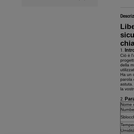
Descriz
Libe
sicu
chia
Intr
1.
Ciò è l
progett
della m
utilizz
Ha un c
parola 
astuta.
la vost
Para
2.
Nome d
Number
Sblocch
Temper
Umidità