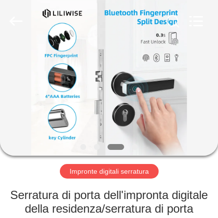
Light
Source
Electronics
Technology
Limited.
All
Rights
Reserved.
CASA
PRODOTTI
CIRCA
NOI
GIRO
DELLA
Impronte digitali serratura
FABBRICA
Serratura di porta dell'impronta digitale
della residenza/serratura di porta