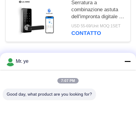
Serratura a
combinazione astuta
dell'impronta digitale di
Bluetooth della
USD 55-69/Unit MOQ:1SET
serratura di porta
CONTATTO
dell'impronta digitale
con la chiave primaria
Categorie popolari
Tutti
Mr. ye
Impronte digitali
7:07 PM
Serrature elettroniche
serratura
Good day, what product are you looking for?
Serratura di porta di
Serratura della porta
riconoscimento di
della fotocamera
fronte