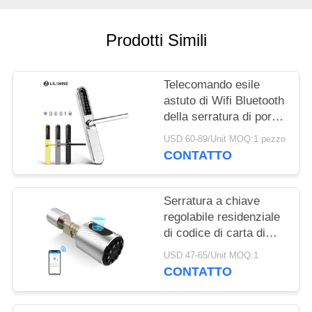
NORME
SULLA
Prodotti Simili
PRIVACY
Telecomando esile
astuto di Wifi Bluetooth
della serratura di porta
dell'impronta digitale
USD 60-89/Unit MOQ:1 pezzo
dell'acciaio inossidabile
CONTATTO
Serratura a chiave
regolabile residenziale
di codice di carta di
Bluetooth della
USD 47-65/Unit MOQ:1
serratura di porta del
CONTATTO
cilindro dell'impronta
digitale