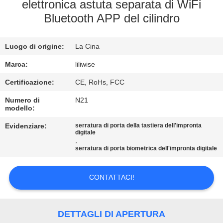
CONTROLLO
elettronica astuta separata di WiFi
Bluetooth APP del cilindro
DI
QUALITÀ
Luogo di origine:
La Cina
CONTATTICI
Marca:
liliwise
Certificazione:
CE, RoHs, FCC
NOTIZIE
Numero di
N21
modello:
Evidenziare:
serratura di porta della tastiera dell'impronta
NEWS
digitale
,
serratura di porta biometrica dell'impronta digitale
MAPPA
DEL
CONTATTACI!
SITO
DETTAGLI DI APERTURA