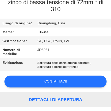
CONTROLLO
zinco di bassa tensione di 72mm * di
310
DI
QUALITÀ
Luogo di origine:
Guangdong, Cina
CONTATTICI
Marca:
Liliwise
Certificazione:
CE, FCC, RoHs, LVD
NOTIZIE
Numero di
JD8061
modello:
Evidenziare:
,
NEWS
Serratura della carta chiave dell'hotel
Serrature albergo elettronico
MAPPA
CONTATTACI!
DEL
SITO
DETTAGLI DI APERTURA