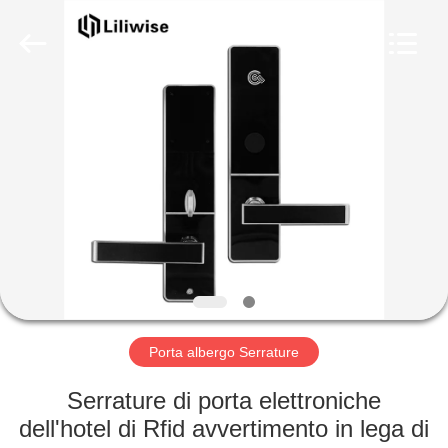
Light
Source
Electronics
Technology
Limited.
All
Rights
Reserved.
CASA
PRODOTTI
CIRCA
NOI
GIRO
DELLA
Porta albergo Serrature
FABBRICA
Serrature di porta elettroniche
dell'hotel di Rfid avvertimento in lega di