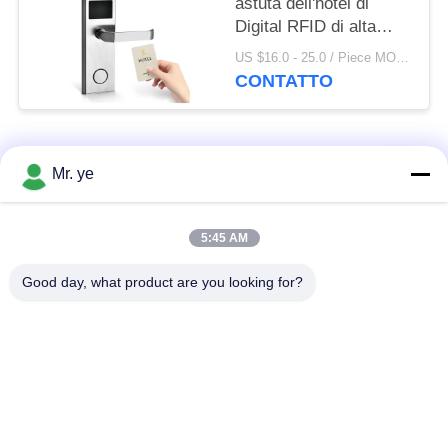
astuta dell'hotel di
Digital RFID di alta
qualità all'ingrosso con
US $16.0 - 25.0 / Piece MOQ:1
il sistema libero
CONTATTO
Categorie popolari
Tutti
Mr. ye
Impronte digitali
5:45 AM
Serrature elettroniche
serratura
Good day, what product are you looking for?
Serratura di porta di
Serratura della porta
riconoscimento di
della fotocamera
fronte
serratura di porta
Serratura di porta di
automatica
Bluetooth