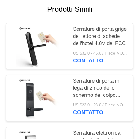
NORME
Prodotti Simili
SULLA
PRIVACY
Serrature di porta grige
del lettore di schede
dell'hotel 4.8V del FCC
US $32.0 - 45.0 / Piece MOQ:pc 1
CONTATTO
Serrature di porta in
lega di zinco dello
schermo del colpo
della carta dell'hotel
US $23.0 - 28.0 / Piece MOQ:1 pz
Keyless astuto
CONTATTO
dell'entrata
Serratura elettronica