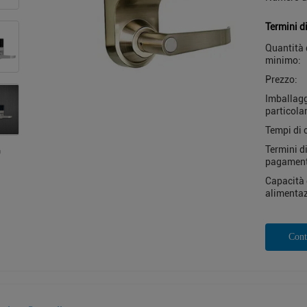
Termini d
Quantità 
minimo:
Prezzo:
Imballag
particolar
Tempi di 
Termini d
pagamen
Capacità 
alimentaz
Cont