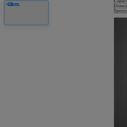
Capacit
Distan
Spesso