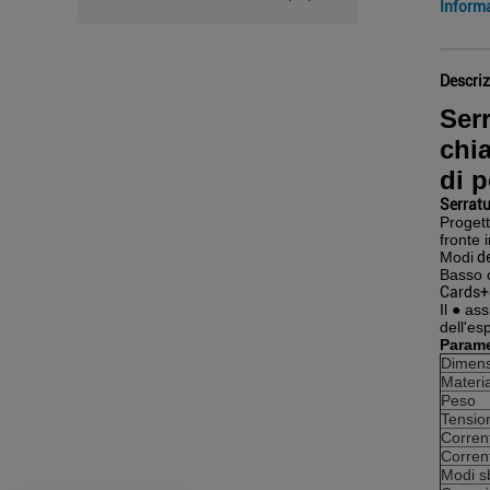
Inform
Descriz
Serr
chia
di p
Serratu
Proget
fronte 
Modi
d
Basso c
Cards+8
Il ● as
dell'es
Parame
Dimens
Materi
Peso
Tensio
Corrent
Corren
Modi s