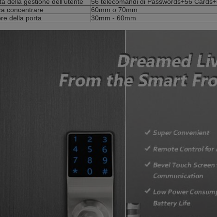
à della gestione dell'utente
56 telecomandi di Passwords+56 Cards+
za concentrare
60mm o 70mm
re della porta
30mm - 60mm