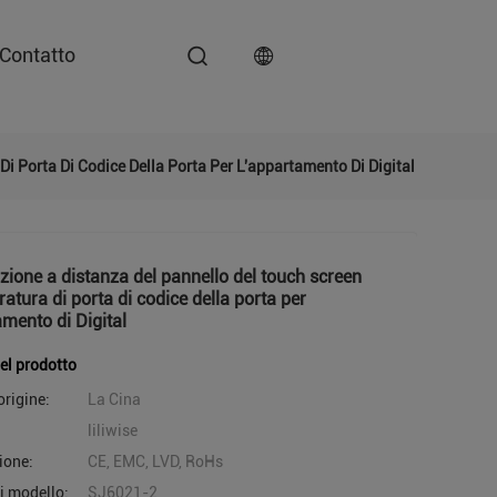
Contatto
Di Porta Di Codice Della Porta Per L'appartamento Di Digital
zione a distanza del pannello del touch screen
ratura di porta di codice della porta per
amento di Digital
del prodotto
origine:
La Cina
liliwise
ione:
CE, EMC, LVD, RoHs
i modello:
SJ6021-2