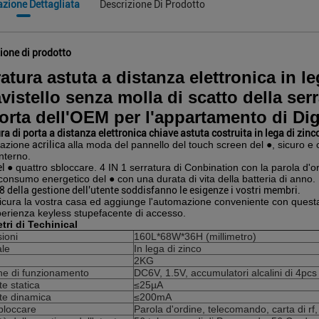
azione Dettagliata
Descrizione Di Prodotto
ione di prodotto
atura astuta a distanza elettronica in l
vistello senza molla di scatto della serr
orta dell'OEM per l'appartamento di Dig
ra di porta a distanza elettronica chiave astuta costruita in lega di zinc
tazione
acrilica
alla moda
del pannello del touch screen del ●, sicuro e c
interno.
el
●
quattro sbloccare.
4 IN 1 serratura di Conbination con la parola d'or
onsumo energetico del ● con una durata di vita della batteria di anno.
 della gestione dell'utente soddisfanno le esigenze i vostri membri.
sicura la vostra casa ed aggiunge l'automazione conveniente con quest
perienza keyless stupefacente di accesso.
tri di Techinical
ioni
160L*68W*36H (millimetro)
ale
In lega di zinco
2KG
ne di funzionamento
DC6V, 1.5V, accumulatori alcalini di 4pc
e statica
≤25µA
te dinamica
≤200mA
bloccare
Parola d'ordine, telecomando, carta di rf,