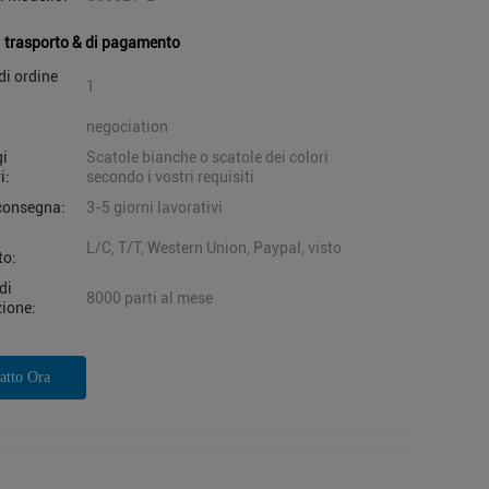
i trasporto & di pagamento
di ordine
1
negociation
gi
Scatole bianche o scatole dei colori
i:
secondo i vostri requisiti
consegna:
3-5 giorni lavorativi
i
L/C, T/T, Western Union, Paypal, visto
to:
di
8000 parti al mese
ione:
atto Ora