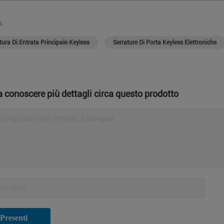
:
tura Di Entrata Principale Keyless
Serrature Di Porta Keyless Elettroniche
a conoscere più dettagli circa questo prodotto
i prego nei vostri dettagli di indagine.
Presenti