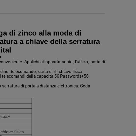
ega di zinco alla moda di
atura a chiave della serratura
ital
o
onveniente. Applichi all'appartamento, l'ufficio, porta di
dine, telecomando, carta di rf, chiave fisica
I telecomandi della capacità 56 Passwords+56
a
serratura di porta a distanza elettronica. Goda
s «aa»
 chiave fisica