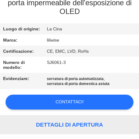
CONTROLLO
porta impermeabile dell'esposizione di
OLED
DI
QUALITÀ
Luogo di origine:
La Cina
CONTATTICI
Marca:
liliwise
Certificazione:
CE, EMC, LVD, RoHs
NOTIZIE
Numero di
SJ6061-3
modello:
Evidenziare:
,
NEWS
serratura di porta automatizzata
serratura di porta domestica astuta
MAPPA
CONTATTACI!
DEL
SITO
DETTAGLI DI APERTURA