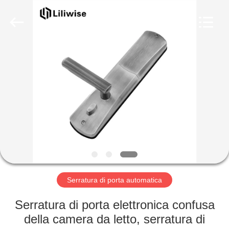
Light
Source
Electronics
Technology
Limited.
All
Rights
Reserved.
CASA
PRODOTTI
CIRCA
NOI
GIRO
DELLA
Serratura di porta automatica
FABBRICA
Serratura di porta elettronica confusa
della camera da letto, serratura di