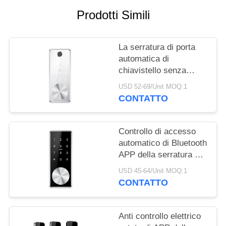
NORME
Prodotti Simili
SULLA
PRIVACY
La serratura di porta
automatica di
chiavistello senza
molla di scatto di
USD 52-69/Unit MOQ:1
sicurezza
CONTATTO
astuta/portone
elettronico di WiFi APP
chiude
Controllo di accesso
automatico di Bluetooth
APP della serratura di
porta di tocco semplice
USD 45-64/Unit MOQ:1
di Digital
CONTATTO
Anti controllo elettrico