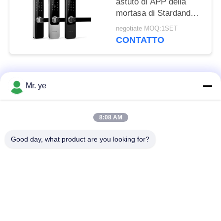
astuto di APP della
mortasa di Stardand
della serratura a
negotiate MOQ:1SET
combinazione
CONTATTO
codificato di furto
sicurezza
Categorie popolari
Tutti
Mr. ye
Impronte digitali
8:08 AM
Serrature elettroniche
serratura
Good day, what product are you looking for?
Serratura di porta di
Serratura della porta
riconoscimento di
della fotocamera
fronte
serratura di porta
Serratura di porta di
automatica
Bluetooth