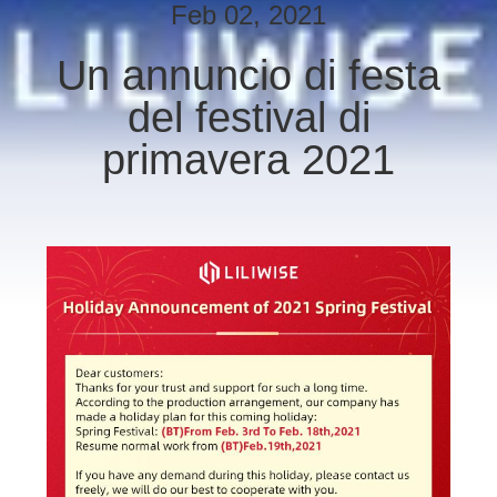
CONTROLLO
Feb 02, 2021
DI
Un annuncio di festa
QUALITÀ
del festival di
CONTATTICI
primavera 2021
NOTIZIE
NEWS
MAPPA
DEL
SITO