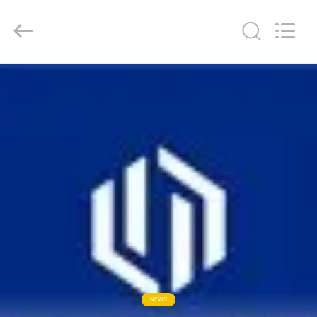
Light
Source
Electronics
Technology
Limited.
All
Rights
Reserved.
CASA
PRODOTTI
CIRCA
NOI
GIRO
DELLA
FABBRICA
NEWS