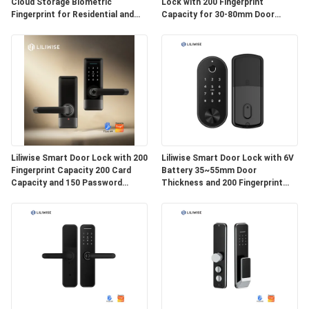
NORME
Cloud Storage Biometric
Lock with 200 Fingerprint
Fingerprint for Residential and
Capacity for 30-80mm Door
SULLA
Airbnb Use
Thickness
PRIVACY
Liliwise Smart Door Lock with 200
Liliwise Smart Door Lock with 6V
Fingerprint Capacity 200 Card
Battery 35~55mm Door
Capacity and 150 Password
Thickness and 200 Fingerprint
Capacity for Residential and
Capacity Auto Deadbolt
Airbnb
Electronic Door Lock