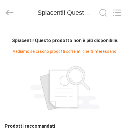
Light
Source
Electronics
Spiacenti! Questo prodotto non è più disponibile.
Technology
Limited.
All
Rights
Reserved.
CASA
Spiacenti! Questo prodotto non è più disponibile.
PRODOTTI
Vediamo se ci sono prodotti correlati che ti interessano.
CIRCA
NOI
GIRO
DELLA
FABBRICA
Prodotti raccomandati