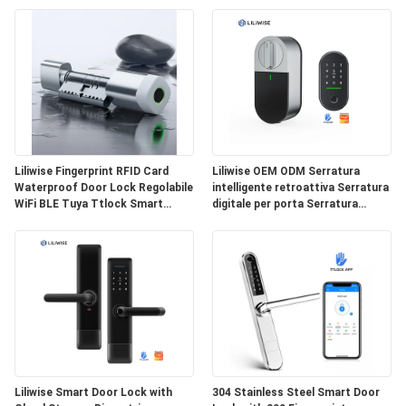
CONTROLLO
DI
QUALITÀ
CONTATTICI
Liliwise Fingerprint RFID Card
Liliwise OEM ODM Serratura
NOTIZIE
Waterproof Door Lock Regolabile
intelligente retroattiva Serratura
WiFi BLE Tuya Ttlock Smart
digitale per porta Serratura
Cylinder Lock per la sostituzione
elettronica motorizzata per
NEWS
di vecchie porte meccaniche
porta intelligente Adatta a cilindri
europei
MAPPA
DEL
SITO
Liliwise Smart Door Lock with
304 Stainless Steel Smart Door